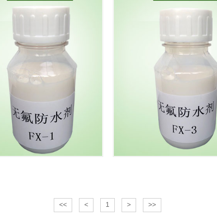
<<
<
1
>
>>