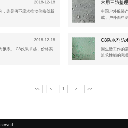
2018-12-18
常用三防整
影响，先是供不应求推动价格创新
中国户外服装
成，户外面料
2018-12-18
C8防水剂防
为氟系。 C8效果卓越，价格实
因生活工作的
追求性能的完
<<
<
1
>
>>
erved.